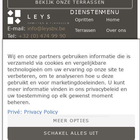
BEKIJK ONZE TERRASSEN
DIENSTEN
MENU
Opritten
Home
E-mail:
info@leysbv.be
Terrassen
Over ons
Tel:
+32 (0) 474 99 90
Paden en
Kennisbank
85
tuinroutes
Realisaties
MATERIALEN
Opritten en Terrassen
Wij en onze partners gebruiken informatie die is
EN
TECHNIEKEN
Contact
verzameld via cookies en vergelijkbare
Leys BV
technologieën om uw ervaring op onze site te
Klinkerwerken
Hollandstraat 167, 2223
verbeteren, om te analyseren hoe u deze
Heist-op-den-Berg
Tegelwerken
gebruikt en voor marketingdoeleinden. U kunt
(Schriek)
meer informatie vinden in ons privacybeleid en
Kasseiwerken
BE0766.533.392
uw toestemming op elk gewenst moment
beheren.
Privé: Privacy Policy
MEER OPTIES
Algemene Voorwaarden
SCHAKEL ALLES UIT
Website ontwikkeld door Onoweb