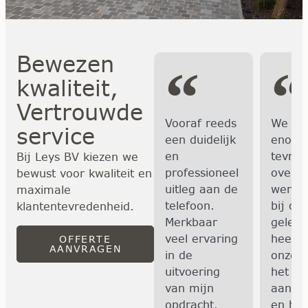
Bewezen
kwaliteit,
Vertrouwde
Enorm
Vooraf reeds
We zij
service
vakbekwaam
een duidelijk
enorm
en aimabel.
en
tevred
Bij Leys BV kiezen we
Zeker een
professioneel
over h
bewust voor kwaliteit en
aanrader!
uitleg aan de
werk d
maximale
Ben neemt
telefoon.
bij on
klantentevredenheid.
de tijd om de
Merkbaar
geleve
verschillende
veel ervaring
heeft 
OFFERTE
AANVRAGEN
mogelijkheden
in de
onze o
op een
uitvoering
het te
duidelijke
van mijn
aangel
manier te
opdracht.
en het