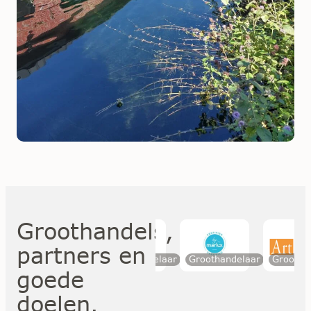
Groothandels,
partners en
Partner
Groothandelaar
Groothandelaar
Groothande
goede
doelen.