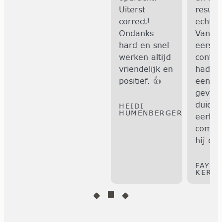
bespreken en
Uiterst
resulta
samen met
correct!
echt p
jou de voor-
Ondanks
Vanaf 
en nadelen
hard en snel
eerste
er van te
werken altijd
contac
benoemen.
vriendelijk en
hadde
positief. 👍
een g
gevoel
BART GEENS
duidel
HEIDI
HUMENBERGER
eerlijk
commu
hij dac
FAY V
KERK