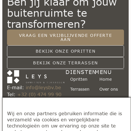
Ben jij klaar om jouw
buitenruimte te
transformeren?
VRAAG EEN VRIJBLIJVENDE OFFERTE
AAN
BEKIJK ONZE OPRITTEN
BEKIJK ONZE TERRASSEN
DIENSTEN
MENU
Opritten
Home
E-mail:
info@leysbv.be
Terrassen
Over ons
Tel:
+32 (0) 474 99 90
Paden en
Kennisbank
85
tuinroutes
Realisaties
MATERIALEN
Opritten en Terrassen
Wij en onze partners gebruiken informatie die is
EN
TECHNIEKEN
Contact
verzameld via cookies en vergelijkbare
Leys BV
technologieën om uw ervaring op onze site te
Klinkerwerken
Hollandstraat 167, 2223