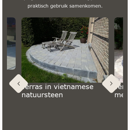
praktisch gebruik samenkomen.
Schiplaken
Ber
Terras in vietnamese
Terr
natuursteen
met