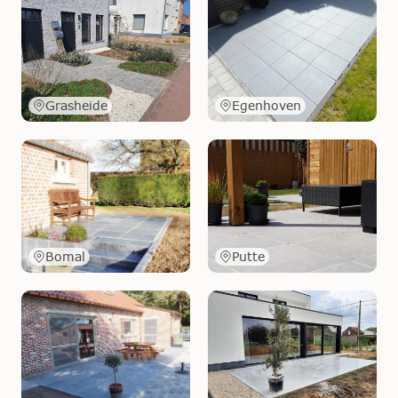
Grasheide
Egenhoven
Bomal
Putte