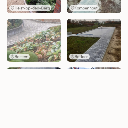
Heist-op-den-Berg
Kampenhout
Bertem
Berlaar
Mechelen
Zichem