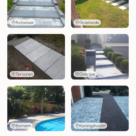
Rotselaar
Grasheide
Tervuren
Overijse
Bornem
Koningshooikt