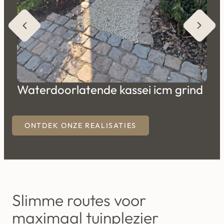
T
t
Grasheide
Waterdoorlatende kassei icm grind
ONTDEK ONZE REALISATIES
Slimme routes voor
maximaal tuinplezier