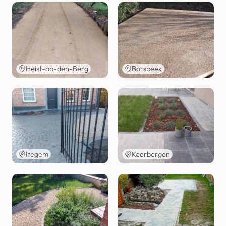
Heist-op-den-Berg
Borsbeek
Itegem
Keerbergen