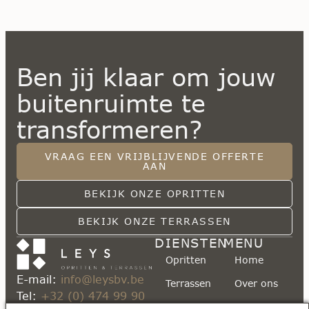
Ben jij klaar om jouw
buitenruimte te
transformeren?
VRAAG EEN VRIJBLIJVENDE OFFERTE
AAN
BEKIJK ONZE OPRITTEN
BEKIJK ONZE TERRASSEN
DIENSTEN
MENU
Opritten
Home
E-mail:
info@leysbv.be
Terrassen
Over ons
Tel:
+32 (0) 474 99 90
Paden en
Kennisbank